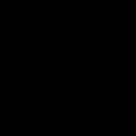
Facebook
Twitter
YouTube
LinkedIn