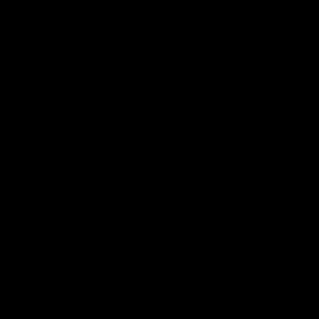
一竞技网址 – 从一开始·竞无止境 VALORANT、瓦罗兰特