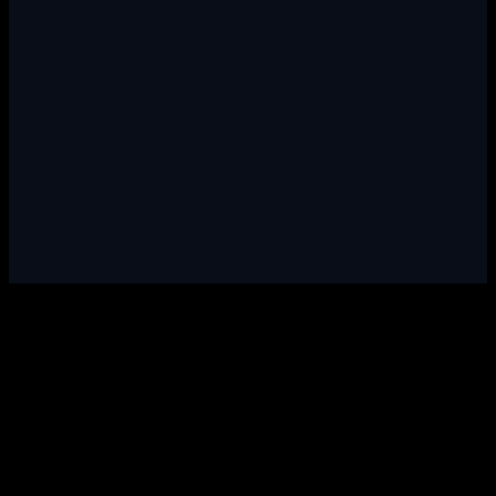
Facebook
Twitter
YouTube
LinkedIn