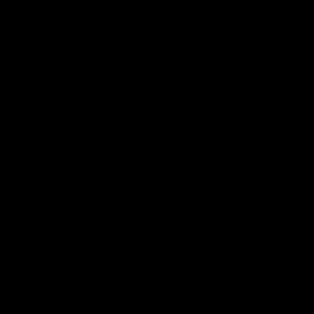
ted
博