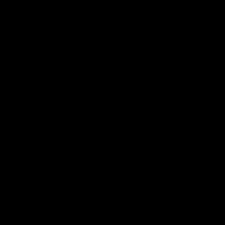
一竞技网址 – 从一开始·竞无止境 V